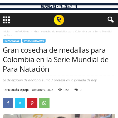
Inicio
ImPARAbles
Gran cosecha de medallas para Colombia en la Serie Mundial
de Para...
IMPARABLES
PARA-NATACIÓN
Gran cosecha de medallas para
Colombia en la Serie Mundial de
Para Natación
La delegación de nacional sumó 7 preseas en la jornada de hoy.
Por
Nicolás Espejo
-
octubre 9, 2022
1253
0