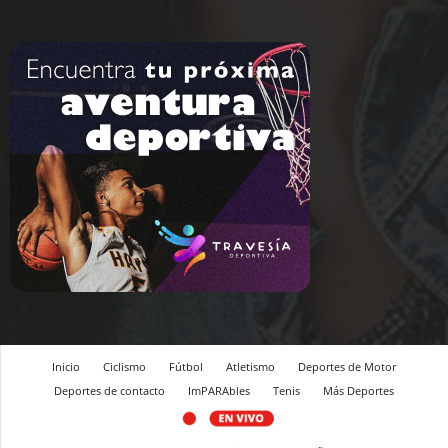
Inicio
Ciclismo
Fútbol
Atletismo
Deportes de Motor
Deportes de contacto
ImPARAbles
Tenis
Más Deportes