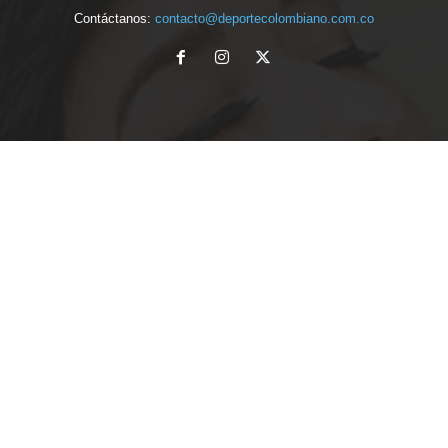
Contáctanos:
contacto@deportecolombiano.com.co