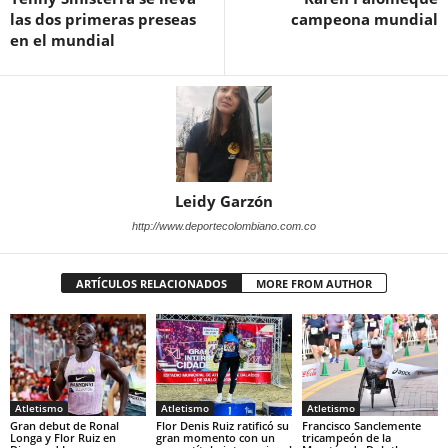
las dos primeras preseas
campeona mundial
en el mundial
Leidy Garzón
http://www.deportecolombiano.com.co
ARTÍCULOS RELACIONADOS
MORE FROM AUTHOR
Atletismo
Atletismo
Atletismo
Gran debut de Ronal
Flor Denis Ruiz ratificó su
Francisco Sanclemente
Longa y Flor Ruiz en
gran momento con un
tricampeón de la