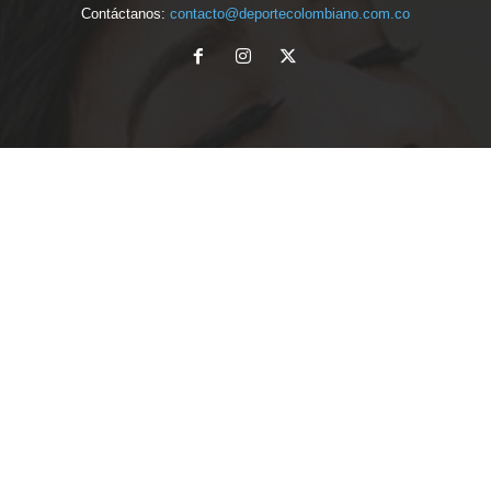
Contáctanos:
contacto@deportecolombiano.com.co