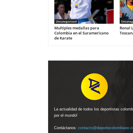
Uncategorized
Uncateg
Multiples medallas para
Ronal 
Colombia en el Suramericano
Toscan
de Karate
La actualidad de todos los deportistas colom
por el mundo!
Contáctanos:
contacto@deportecolombiano.