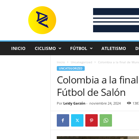
D
e
p
o
r
t
e
INICIO
CICLISMO
FÚTBOL
ATLETISMO
D
C
o
Inicio
Uncategorized
Colombia a la final de Mun
l
UNCATEGORIZED
o
Colombia a la fina
m
b
Fútbol de Salón
i
a
n
Por
Leidy Garzón
-
noviembre 24, 2024
138
o