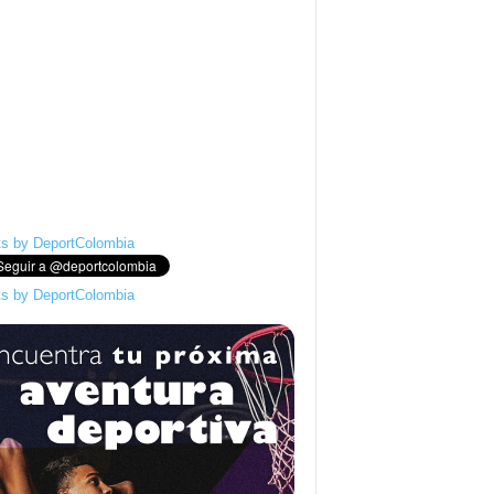
s by DeportColombia
s by DeportColombia