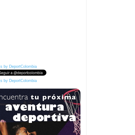
s by DeportColombia
s by DeportColombia