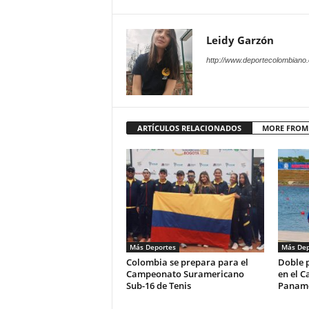
Leidy Garzón
http://www.deportecolombiano
ARTÍCULOS RELACIONADOS
MORE FROM
Más Deportes
Más Dep
Colombia se prepara para el
Doble 
Campeonato Suramericano
en el 
Sub-16 de Tenis
Paname