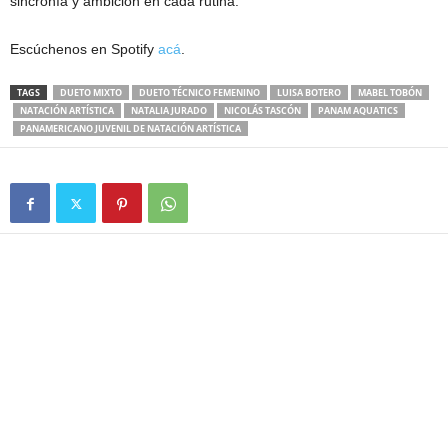
sincronía y ambición en cada rutina.
Escúchenos en Spotify
acá
.
TAGS
DUETO MIXTO
DUETO TÉCNICO FEMENINO
LUISA BOTERO
MABEL TOBÓN
NATACIÓN ARTÍSTICA
NATALIA JURADO
NICOLÁS TASCÓN
PANAM AQUATICS
PANAMERICANO JUVENIL DE NATACIÓN ARTÍSTICA