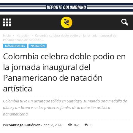
Inicio
Natación
Colombia celebra doble podio en la jornada inaugural del
Panamericano de natación...
MÁS DEPORTES
NATACIÓN
Colombia celebra doble podio en
la jornada inaugural del
Panamericano de natación
artística
Colombia tuvo un arranque sólido en Santiago, sumando una medalla de
plata y un bronce en las primeras finales de la natación artística
panamericana.
Por
Santiago Gutiérrez
-
abril 8, 2026
762
0