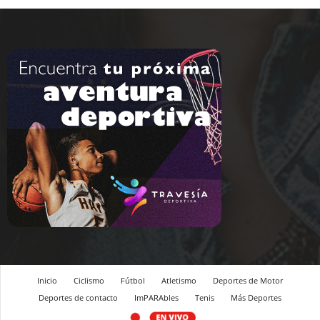
Inicio
Ciclismo
Fútbol
Atletismo
Deportes de Motor
Deportes de contacto
ImPARAbles
Tenis
Más Deportes