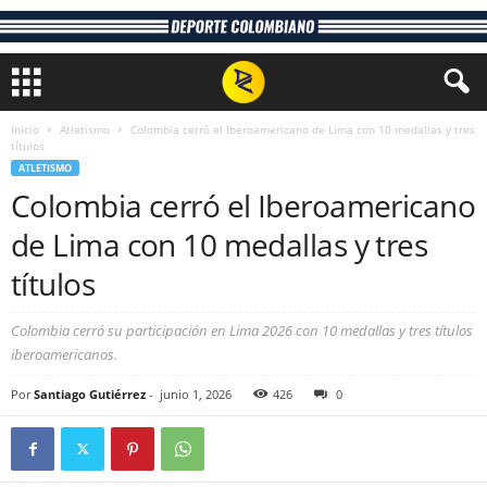
Inicio
Atletismo
Colombia cerró el Iberoamericano de Lima con 10 medallas y tres
títulos
ATLETISMO
Colombia cerró el Iberoamericano
de Lima con 10 medallas y tres
títulos
Colombia cerró su participación en Lima 2026 con 10 medallas y tres títulos
iberoamericanos.
Por
Santiago Gutiérrez
-
junio 1, 2026
426
0