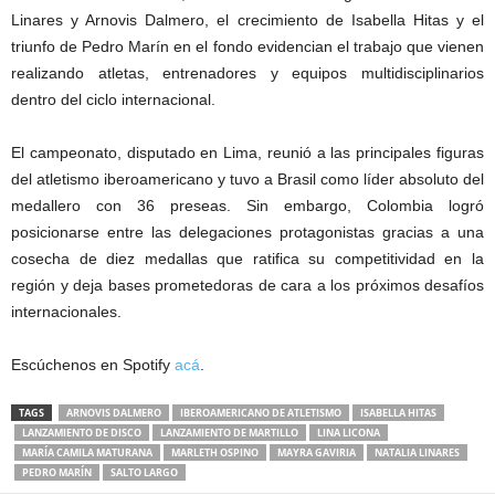
Linares y Arnovis Dalmero, el crecimiento de Isabella Hitas y el
triunfo de Pedro Marín en el fondo evidencian el trabajo que vienen
realizando atletas, entrenadores y equipos multidisciplinarios
dentro del ciclo internacional.
El campeonato, disputado en Lima, reunió a las principales figuras
del atletismo iberoamericano y tuvo a Brasil como líder absoluto del
medallero con 36 preseas. Sin embargo, Colombia logró
posicionarse entre las delegaciones protagonistas gracias a una
cosecha de diez medallas que ratifica su competitividad en la
región y deja bases prometedoras de cara a los próximos desafíos
internacionales.
Escúchenos en Spotify
acá
.
TAGS
ARNOVIS DALMERO
IBEROAMERICANO DE ATLETISMO
ISABELLA HITAS
LANZAMIENTO DE DISCO
LANZAMIENTO DE MARTILLO
LINA LICONA
MARÍA CAMILA MATURANA
MARLETH OSPINO
MAYRA GAVIRIA
NATALIA LINARES
PEDRO MARÍN
SALTO LARGO