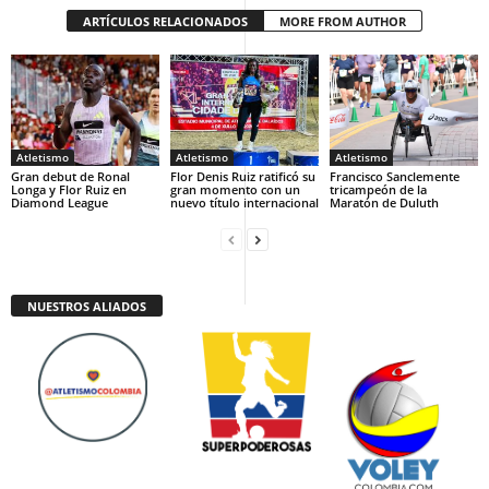
ARTÍCULOS RELACIONADOS
MORE FROM AUTHOR
Atletismo
Atletismo
Atletismo
Gran debut de Ronal
Flor Denis Ruiz ratificó su
Francisco Sanclemente
Longa y Flor Ruiz en
gran momento con un
tricampeón de la
Diamond League
nuevo título internacional
Maratón de Duluth
NUESTROS ALIADOS