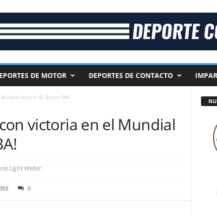
EPORTES DE MOTOR
DEPORTES DE CONTACTO
IMPAR
 Mundial Juvenil de Boxeo IBA!
NU
on victoria en el Mundial
BA!
ía Light Welter.
355
0