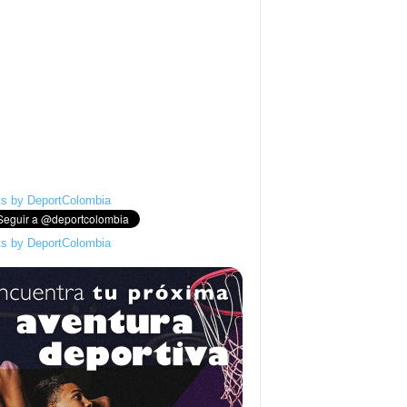
s by DeportColombia
s by DeportColombia