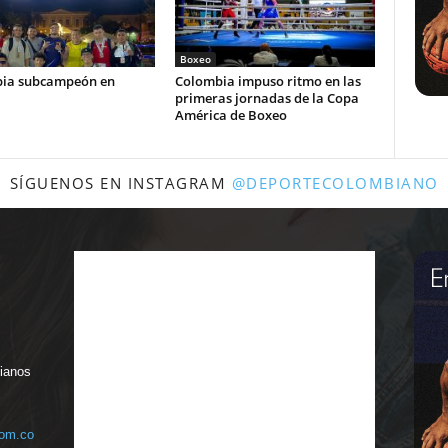
Boxeo
ia subcampeón en
Colombia impuso ritmo en las
primeras jornadas de la Copa
América de Boxeo
SÍGUENOS EN INSTAGRAM
@DEPORTECOLOMBIANO
bianos
com.co