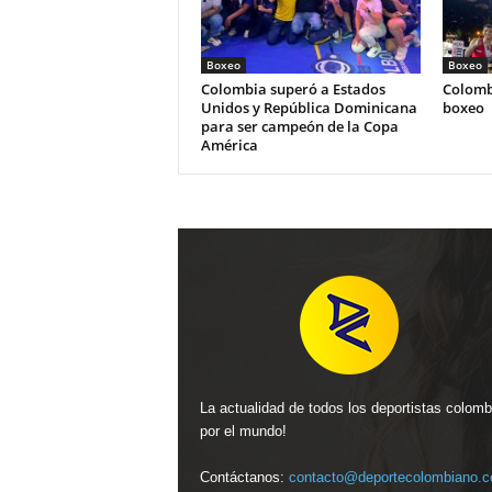
Boxeo
Boxeo
Colombia superó a Estados
Colomb
Unidos y República Dominicana
boxeo
para ser campeón de la Copa
América
La actualidad de todos los deportistas colom
por el mundo!
Contáctanos:
contacto@deportecolombiano.