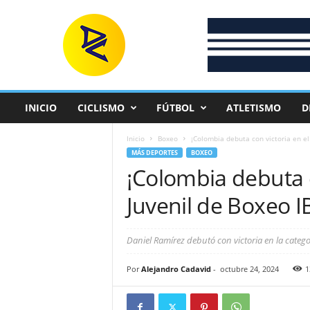
D
e
p
o
r
t
e
INICIO
CICLISMO
FÚTBOL
ATLETISMO
D
C
o
Inicio
Boxeo
¡Colombia debuta con victoria en el
l
MÁS DEPORTES
BOXEO
o
¡Colombia debuta c
m
b
Juvenil de Boxeo I
i
a
n
Daniel Ramírez debutó con victoria en la categor
o
Por
Alejandro Cadavid
-
octubre 24, 2024
1