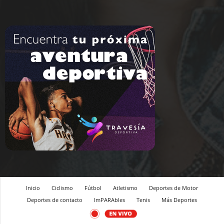
Inicio
Ciclismo
Fútbol
Atletismo
Deportes de Motor
Deportes de contacto
ImPARAbles
Tenis
Más Deportes