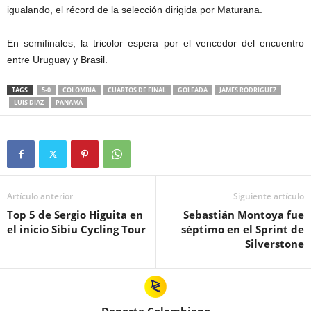
igualando, el récord de la selección dirigida por Maturana.
En semifinales, la tricolor espera por el vencedor del encuentro
entre Uruguay y Brasil.
TAGS
5-0
COLOMBIA
CUARTOS DE FINAL
GOLEADA
JAMES RODRIGUEZ
LUIS DIAZ
PANAMÁ
Artículo anterior
Siguiente artículo
Top 5 de Sergio Higuita en
Sebastián Montoya fue
el inicio Sibiu Cycling Tour
séptimo en el Sprint de
Silverstone
Deporte Colombiano