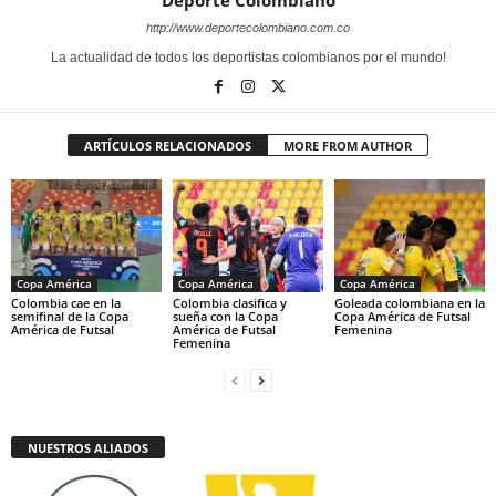
http://www.deportecolombiano.com.co
La actualidad de todos los deportistas colombianos por el mundo!
ARTÍCULOS RELACIONADOS
MORE FROM AUTHOR
Copa América
Copa América
Copa América
Colombia cae en la
Colombia clasifica y
Goleada colombiana en la
semifinal de la Copa
sueña con la Copa
Copa América de Futsal
América de Futsal
América de Futsal
Femenina
Femenina
NUESTROS ALIADOS