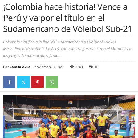
¡Colombia hace historia! Vence a
Perú y va por el título en el
Sudamericano de Vóleibol Sub-21
Colombia clasificó a la final del Sudamericano de Vóleibol Sub-21
Masculino al derrotar 3-1 a Perú, con esto asegura su cupo al Mundial y a
los Juegos Panamericanos Junior.
Por
Camila Ávila
-
noviembre 3, 2024
3304
0