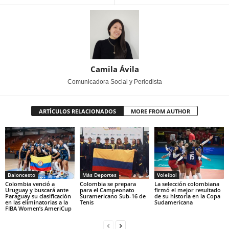
Camila Ávila
Comunicadora Social y Periodista
ARTÍCULOS RELACIONADOS
MORE FROM AUTHOR
Baloncesto
Más Deportes
Voleibol
Colombia venció a
Colombia se prepara
La selección colombiana
Uruguay y buscará ante
para el Campeonato
firmó el mejor resultado
Paraguay su clasificación
Suramericano Sub-16 de
de su historia en la Copa
en las eliminatorias a la
Tenis
Sudamericana
FIBA Women’s AmeriCup