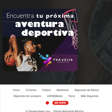
Inicio
Ciclismo
Fútbol
Atletismo
Deportes de Motor
Deportes de contacto
ImPARAbles
Tenis
Más Deportes
© Desarrollado por
Daniel Arboleda Muñoz