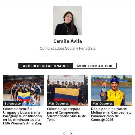
Camila Ávila
Comunicadora Social y Periodista
ARTÍCULOS RELACIONADOS
MORE FROM AUTHOR
Baloncesto
Más Deportes
Más Deportes
Colombia venció a
Colombia se prepara
Doble podio de Narem
Uruguay y buscará ante
para el Campeonato
Molina en el Campeonato
Paraguay su clasificación
Suramericano Sub-16 de
Panamericano de
en las eliminatorias a la
Tenis
Canotaje 2026
FIBA Women’s AmeriCup