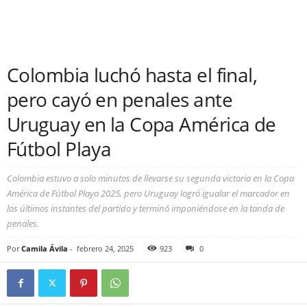
Colombia luchó hasta el final,
pero cayó en penales ante
Uruguay en la Copa América de
Fútbol Playa
Colombia estuvo a solo minutos de llevarse su segunda victoria en la Copa
América de Fútbol Playa 2025, pero Uruguay logró igualar el marcador en
los últimos instantes del partido y terminó imponiéndose en la tanda de
penales.
Por
Camila Ávila
-
febrero 24, 2025
923
0