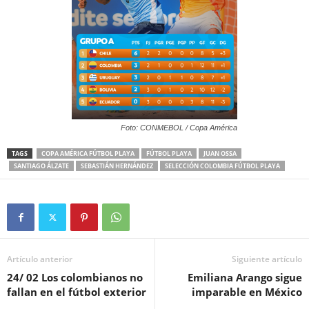
Foto: CONMEBOL / Copa América
TAGS
COPA AMÉRICA FÚTBOL PLAYA
FÚTBOL PLAYA
JUAN OSSA
SANTIAGO ÁLZATE
SEBASTIÁN HERNÁNDEZ
SELECCIÓN COLOMBIA FÚTBOL PLAYA
Artículo anterior
Siguiente artículo
24/ 02 Los colombianos no
Emiliana Arango sigue
fallan en el fútbol exterior
imparable en México