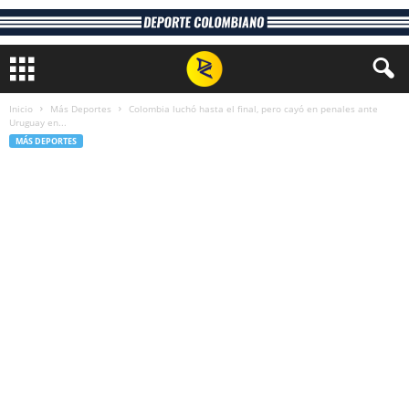
Inicio
Más Deportes
Colombia luchó hasta el final, pero cayó en penales ante
Uruguay en...
MÁS DEPORTES