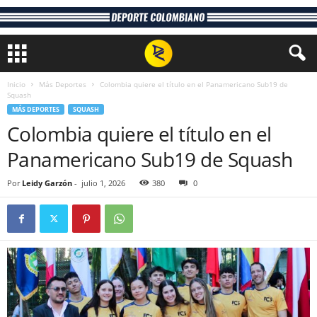
Inicio
Más Deportes
Colombia quiere el título en el Panamericano Sub19 de
Squash
MÁS DEPORTES
SQUASH
Colombia quiere el título en el
Panamericano Sub19 de Squash
Por
Leidy Garzón
-
julio 1, 2026
380
0