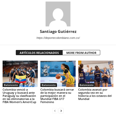
Santiago Gutiérrez
https://deportecolombiano.com.co/
ARTÍCULOS RELACIONADOS
MORE FROM AUTHOR
Baloncesto
Baloncesto
Baloncesto
Colombia venció a
Colombia buscará cerrar
Colombia avanzó por
Uruguay y buscará ante
de la mejor manera su
segunda vez en su
Paraguay su clasificación
participación en el
historia a los octavos del
en las eliminatorias a la
Mundial FIBA U17
Mundial
FIBA Women’s AmeriCup
Femenino