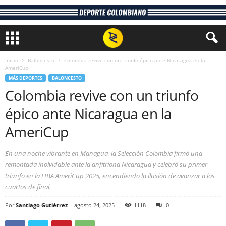
Inicio
Baloncesto
Colombia revive con un triunfo épico ante Nicaragua en la
AmeriCup
MÁS DEPORTES
BALONCESTO
Colombia revive con un triunfo
épico ante Nicaragua en la
AmeriCup
En una noche vibrante en Managua, la Selección Colombia firmó una
remontada inolvidable ante la anfitriona Nicaragua y celebró su primer
triunfo en la FIBA AmeriCup 2025, encendiendo la ilusión de avanzar a los
cuartos de final.
Por
Santiago Gutiérrez
-
agosto 24, 2025
1118
0