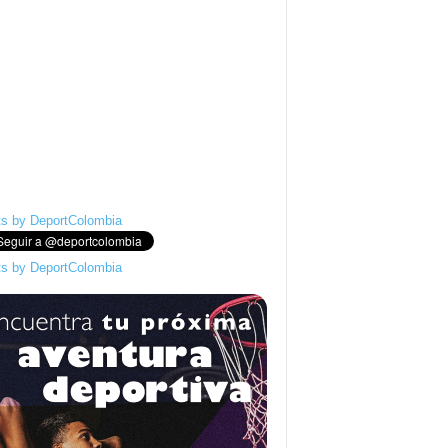
s by DeportColombia
s by DeportColombia