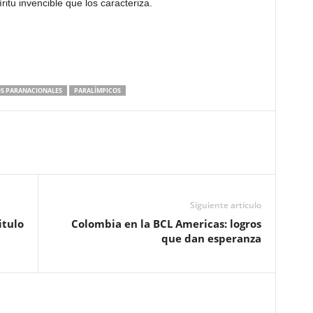
íritu invencible que los caracteriza.
S PARANACIONALES
PARALÍMPICOS
Siguiente artículo
itulo
Colombia en la BCL Americas: logros
que dan esperanza