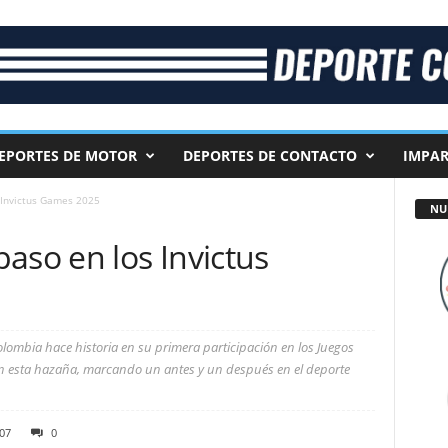
EPORTES DE MOTOR
DEPORTES DE CONTACTO
IMPAR
 Invictus Games 2025
NU
aso en los Invictus
Colombia hace historia en su primera participación en los Juegos
an esta hazaña, marcando un antes y un después en el deporte
07
0