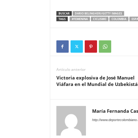
BUSCAR
DARIO BELINGHERI/GETTY IMAGES
TAGS
#FEMENINA
CICLISMO
COLOMBIA
ESP
Artículo anterior
Victoria explosiva de José Manuel
Viáfara en el Mundial de Uzbekist
María Fernanda Ca
http://www.deportecolombiano