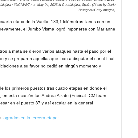
alajara / #UCIWWT / on May 04, 2023 in Guadalajara, Spain. (Photo by Dario
Belingheri/Getty Images)
cuarta etapa de la Vuelta, 133,1 kilómetros llanos con un
, nuevamente, el Jumbo Visma logró imponerse con Marianne
ros a meta se dieron varios ataques hasta el paso por el
o y se preparon aquellas que iban a disputar el sprint final
ficiaciones a su favor no cedió en ningún momento y
de los primeros puestos tras cuatro etapas en donde el
tas, en esta ocasión fue Andrea Alzate (Eneicat- CMTeam-
esar en el puesto 37 y así escalar en la general
as
logradas en la tercera etapa
: