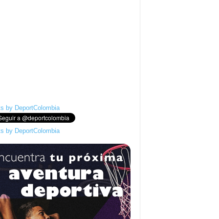
s by DeportColombia
s by DeportColombia