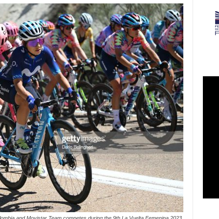
mbia and Movistar Team competes during the 9th La Vuelta Femenina 2023,