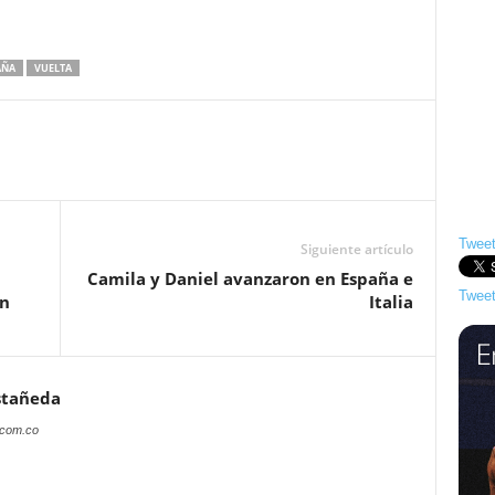
AÑA
VUELTA
Tweet
Siguiente artículo
Camila y Daniel avanzaron en España e
Tweet
án
Italia
stañeda
.com.co