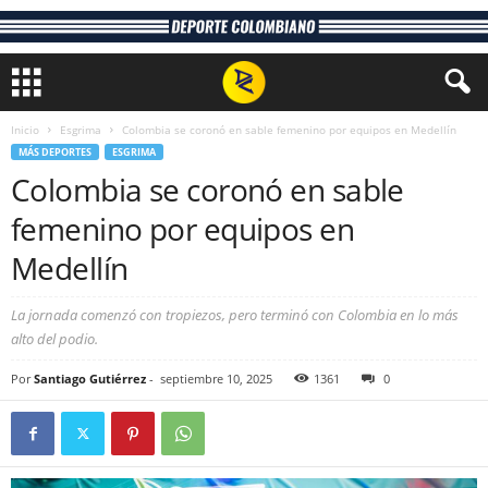
Inicio
Esgrima
Colombia se coronó en sable femenino por equipos en Medellín
MÁS DEPORTES
ESGRIMA
Colombia se coronó en sable
femenino por equipos en
Medellín
La jornada comenzó con tropiezos, pero terminó con Colombia en lo más
alto del podio.
Por
Santiago Gutiérrez
-
septiembre 10, 2025
1361
0