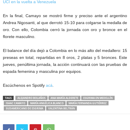
UCI en la vuelta a Venezuela
En la final, Camayo se mostró firme y preciso ante el argentino
Andrea Nigosanti, al que derrotó 15-10 para colgarse la medalla de
oro. Con ello, Colombia cerró la jornada con oro y bronce en el
florete masculino.
El balance del día dejó a Colombia en lo más alto del medallero: 15
preseas en total, repartidas en 8 oros, 2 platas y 5 bronces. Este
jueves, penúltima jornada, la acción continuará con las pruebas de
espada femenina y masculina por equipos.
Escúchenos en Spotify
acá
.
TAGS
ALEJANDRO BOLAÑOS
ANA MARÍA ALDERETE
ESGRIMA EN MEDELLÍN
ISAAC CAMAYO
MARÍA ANGÉLICA BLANCO
MARÍA FERNANDA GUTIÉRREZ
SUDAMERICANO DE ESGRIMA
VALENTINA BELTRÁN