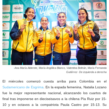
-Ana María Alderete, María Angélica Blanco, Valentina Beltrán, María Fernanda
Gutiérrez- De izquierda a derecha
El miércoles comenzó cuesta arriba para Colombia en el
Sudamericano de Esgrima
. En la espada femenina, Natalia Lozano
fue la mejor representante nacional, alcanzando los cuartos de
final tras imponerse en dieciseisavos a la chilena Pía Ruiz por 15-
10 y en octavos a la compatriota Paula Castro por 15-13. Su