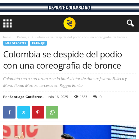
Inicio
Patinaje
Colombia se despide del podio con una coreografía de bronce
MÁS DEPORTES
PATINAJE
Colombia se despide del podio
con una coreografía de bronce
Colombia cerró con bronce en la final sénior de danza: Jeshua Folleco y
María Paula Muñoz, terceros en Reggio Emilia
Por
Santiago Gutiérrez
-
junio 16, 2025
1553
0