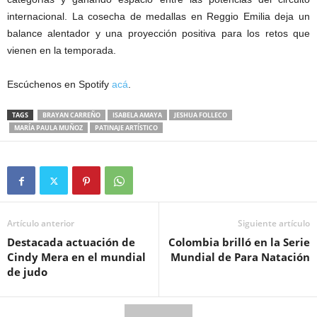
internacional. La cosecha de medallas en Reggio Emilia deja un
balance alentador y una proyección positiva para los retos que
vienen en la temporada.
Escúchenos en Spotify
acá
.
TAGS
BRAYAN CARREÑO
ISABELA AMAYA
JESHUA FOLLECO
MARÍA PAULA MUÑOZ
PATINAJE ARTÍSTICO
Artículo anterior
Siguiente artículo
Destacada actuación de
Colombia brilló en la Serie
Cindy Mera en el mundial
Mundial de Para Natación
de judo