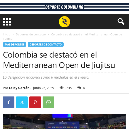
Inicio
Deportes de contacto
Colombia se destacó en el Mediterranean Open de
Jiujitsu
MÁS DEPORTES
DEPORTES DE CONTACTO
Colombia se destacó en el
Mediterranean Open de Jiujitsu
La delegación nacional sumó 6 medallas en el evento.
Por
Leidy Garzón
-
junio 23, 2025
1345
0