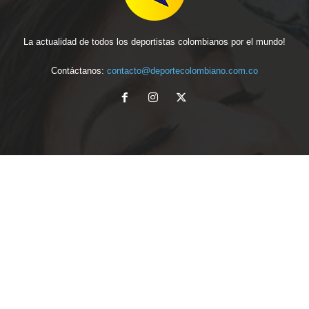
La actualidad de todos los deportistas colombianos por el mundo!
Contáctanos:
contacto@deportecolombiano.com.co