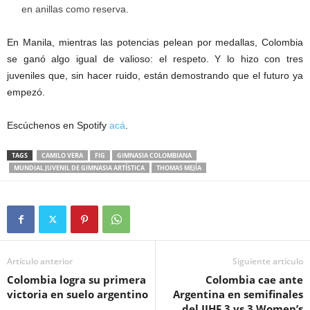
en anillas como reserva.
En Manila, mientras las potencias pelean por medallas, Colombia
se ganó algo igual de valioso: el respeto. Y lo hizo con tres
juveniles que, sin hacer ruido, están demostrando que el futuro ya
empezó.
Escúchenos en Spotify
acá
.
TAGS
CAMILO VERA
FIG
GIMNASIA COLOMBIANA
MUNDIAL JUVENIL DE GIMNASIA ARTÍSTICA
THOMAS MEJÍA
Artículo anterior
Siguiente artículo
Colombia logra su primera
Colombia cae ante
victoria en suelo argentino
Argentina en semifinales
del IIHF 3 vs 3 Women’s