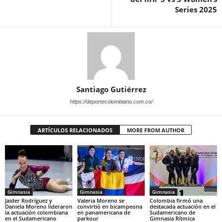
Series 2025
Santiago Gutiérrez
https://deportecolombiano.com.co/
ARTÍCULOS RELACIONADOS
MORE FROM AUTHOR
Gimnasia
Gimnasia
Gimnasia
Jaider Rodríguez y
Valeria Moreno se
Colombia firmó una
Daniela Moreno lideraron
convirtió en bicampeona
destacada actuación en el
la actuación colombiana
en panamericana de
Sudamericano de
en el Sudamericano
parkour
Gimnasia Rítmica