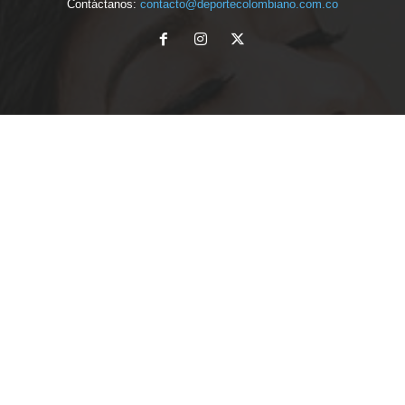
Contáctanos:
contacto@deportecolombiano.com.co