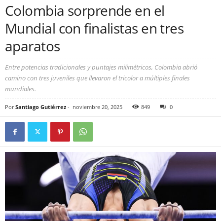
Colombia sorprende en el
Mundial con finalistas en tres
aparatos
Entre potencias tradicionales y puntajes milimétricos, Colombia abrió
camino con tres juveniles que llevaron el tricolor a múltiples finales
mundiales.
Por
Santiago Gutiérrez
-
noviembre 20, 2025
849
0