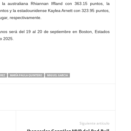
la australiana Rhiannan Iffland con 363.15 puntos, la
untos y la estadounidense Kaylea Arnett con 323.95 puntos,
ugar, respectivamente.
nos será del 19 al 20 de septiembre en Boston, Estados
ño 2025.
ÉREZ
MARÍA PAULA QUINTERO
MIGUEL GARCIA
Siguiente artículo