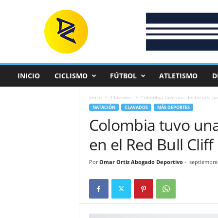
D
e
p
o
r
t
e
INICIO
CICLISMO
FÚTBOL
ATLETISMO
D
C
o
Inicio
Clavados
Colombia tuvo una destacada part
l
NATACIÓN
CLAVADOS
MÁS DEPORTES
o
Colombia tuvo una
m
b
en el Red Bull Cliff
i
a
n
Por
Omar Ortiz Abogado Deportivo
-
septiembre 
o