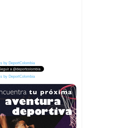
s by DeportColombia
s by DeportColombia