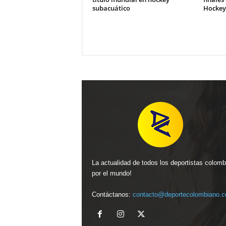
subacuático
Hockey
La actualidad de todos los deportistas colom
por el mundo!
Contáctanos:
contacto@deportecolombiano.