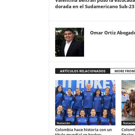
Valentina Beltrán puso la estocada
dorada en el Sudamericano Sub-23
Omar Ortiz Abogad
ARTÍCULOS RELACIONADOS
MORE FROM
Natación
Natació
Colombia hace historia con un
Colombi
título mundial en hockey
finales