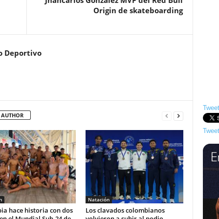
Jhancarlos González MVP del Red Bull
Origin de skateboarding
o Deportivo
Tweet
 AUTHOR
Tweet
n
Natación
a hace historia con dos
Los clavados colombianos
 en el Mundial Sub-24 de
volvieron a subir al podio