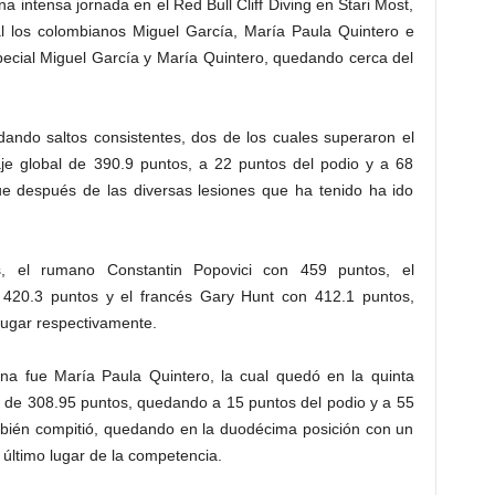
na intensa jornada en el Red Bull Cliff Diving en Stari Most,
al los colombianos Miguel García, María Paula Quintero e
pecial Miguel García y María Quintero, quedando cerca del
dando saltos consistentes, dos de los cuales superaron el
e global de 390.9 puntos, a 22 puntos del podio y a 68
ue después de las diversas lesiones que ha tenido ha ido
, el rumano Constantin Popovici con 459 puntos, el
 420.3 puntos y el francés Gary Hunt con 412.1 puntos,
lugar respectivamente.
na fue María Paula Quintero, la cual quedó en la quinta
l de 308.95 puntos, quedando a 15 puntos del podio y a 55
ambién compitió, quedando en la duodécima posición con un
último lugar de la competencia.