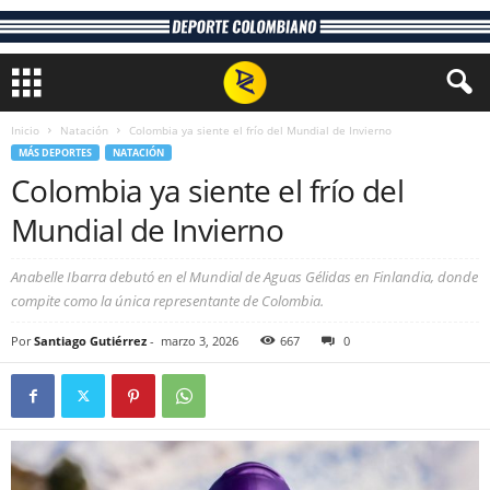
Inicio
Natación
Colombia ya siente el frío del Mundial de Invierno
MÁS DEPORTES
NATACIÓN
Colombia ya siente el frío del
Mundial de Invierno
Anabelle Ibarra debutó en el Mundial de Aguas Gélidas en Finlandia, donde
compite como la única representante de Colombia.
Por
Santiago Gutiérrez
-
marzo 3, 2026
667
0