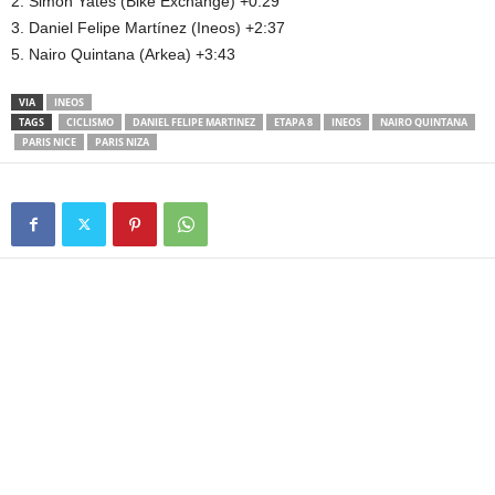
2. Simon Yates (Bike Exchange) +0:29
3. Daniel Felipe Martínez (Ineos) +2:37
5. Nairo Quintana (Arkea) +3:43
VIA
INEOS
TAGS
CICLISMO
DANIEL FELIPE MARTINEZ
ETAPA 8
INEOS
NAIRO QUINTANA
PARIS NICE
PARIS NIZA