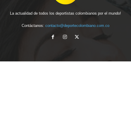
La actualidad de todos los deportistas colombianos por el mundo!
Contáctanos:
contacto@deportecolombiano.com.co