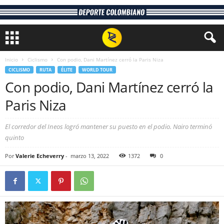
Inicio
Ciclismo
Con podio, Dani Martínez cerró la Paris Niza
CICLISMO
RUTA
ÉLITE
WORLD TOUR
Con podio, Dani Martínez cerró la
Paris Niza
El corredor del Ineos logró mantener su puesto en el podio. Nairo terminó
quinto
Por
Valerie Echeverry
-
marzo 13, 2022
1372
0