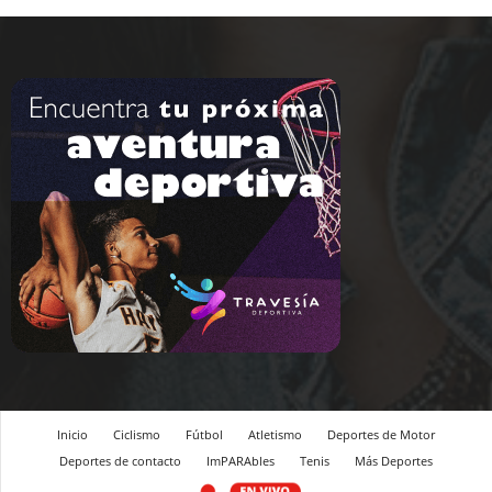
Inicio
Ciclismo
Fútbol
Atletismo
Deportes de Motor
Deportes de contacto
ImPARAbles
Tenis
Más Deportes