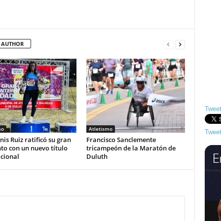
 AUTHOR
Tweet
mo
Atletismo
Tweet
nis Ruiz ratificó su gran
Francisco Sanclemente
o con un nuevo título
tricampeón de la Maratón de
cional
Duluth