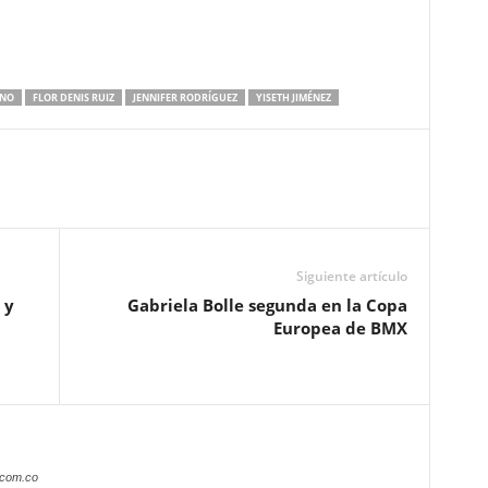
ANO
FLOR DENIS RUIZ
JENNIFER RODRÍGUEZ
YISETH JIMÉNEZ
Siguiente artículo
 y
Gabriela Bolle segunda en la Copa
Europea de BMX
.com.co