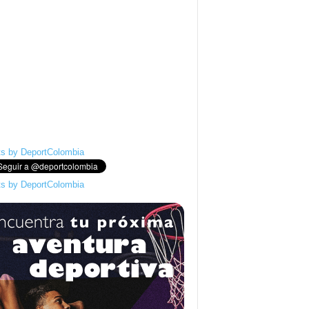
s by DeportColombia
s by DeportColombia