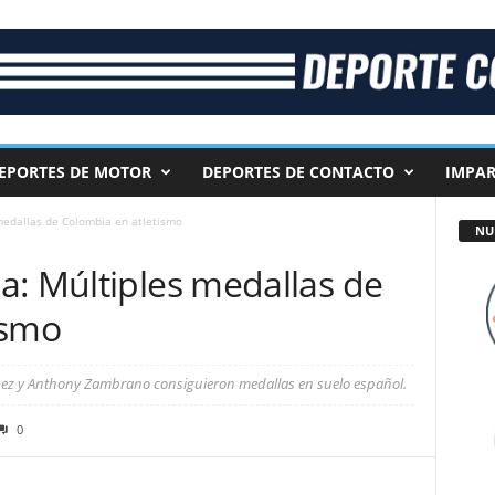
EPORTES DE MOTOR
DEPORTES DE CONTACTO
IMPAR
medallas de Colombia en atletismo
NU
a: Múltiples medallas de
ismo
ménez y Anthony Zambrano consiguieron medallas en suelo español.
0