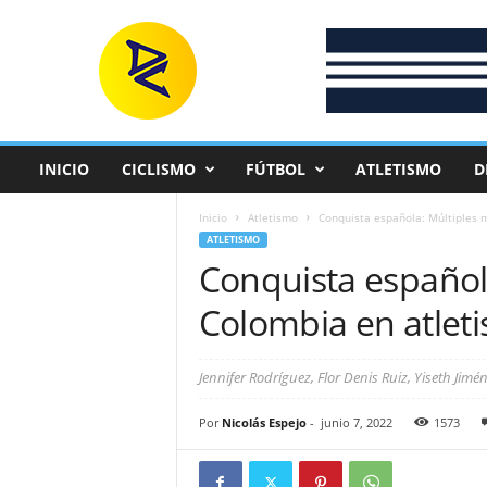
D
e
p
o
r
t
e
INICIO
CICLISMO
FÚTBOL
ATLETISMO
D
C
o
Inicio
Atletismo
Conquista española: Múltiples 
l
ATLETISMO
o
Conquista español
m
b
Colombia en atlet
i
a
n
Jennifer Rodríguez, Flor Denis Ruiz, Yiseth Ji
o
Por
Nicolás Espejo
-
junio 7, 2022
1573