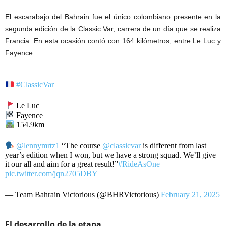
El escarabajo del Bahrain fue el único colombiano presente en la
segunda edición de la Classic Var, carrera de un día que se realiza
Francia. En esta ocasión contó con 164 kilómetros, entre Le Luc y
Fayence.
#ClassicVar
Le Luc
Fayence
154.9km
@lennymrtz1
“The course
@classicvar
is different from last
year’s edition when I won, but we have a strong squad. We’ll give
it our all and aim for a great result!”
#RideAsOne
pic.twitter.com/jqn2705DBY
— Team Bahrain Victorious (@BHRVictorious)
February 21, 2025
El desarrollo de la etapa