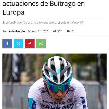
actuaciones de Buitrago en
Europa
El colombiano fue el único americano presente en el top 10.
Por
Leidy Garzón
-
febrero 21, 2025
962
0