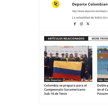
Deporte Colombian
http://www.deportecolombiano
La actualidad de todos los
ARTÍCULOS RELACIONADOS
MORE FROM
Más Deportes
Más Dep
Colombia se prepara para el
Doble 
Campeonato Suramericano
en el 
Sub-16 de Tenis
Paname