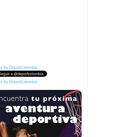
s by DeportColombia
s by DeportColombia