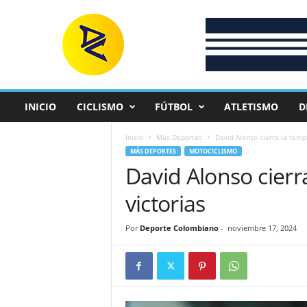
D
e
p
o
r
t
e
INICIO
CICLISMO
FÚTBOL
ATLETISMO
D
C
o
Inicio
Más Deportes
David Alonso cierra la temp
l
MÁS DEPORTES
MOTOCICLISMO
o
David Alonso cier
m
b
victorias
i
a
n
Por
Deporte Colombiano
-
noviembre 17, 2024
o