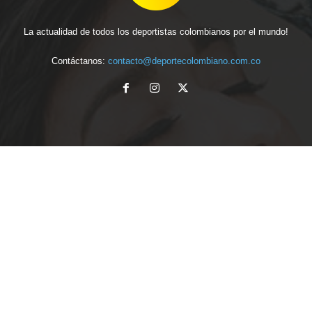
La actualidad de todos los deportistas colombianos por el mundo!
Contáctanos:
contacto@deportecolombiano.com.co