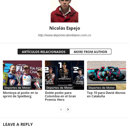
Nicolás Espejo
http://www.deportecolombiano.com.co
ARTÍCULOS RELACIONADOS
MORE FROM AUTHOR
Deportes de Motor
Deportes de Motor
Deportes de Motor
Montoya al podio en la
Doble podio para
Top 10 para David Alonso
sprint de Spielberg
Colombia en el Gran
en Cataluña
Premio Hero
LEAVE A REPLY