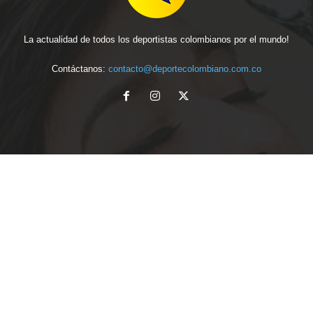
La actualidad de todos los deportistas colombianos por el mundo!
Contáctanos:
contacto@deportecolombiano.com.co