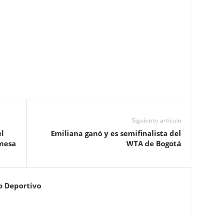
Siguiente artículo
l
Emiliana ganó y es semifinalista del
 mesa
WTA de Bogotá
o Deportivo