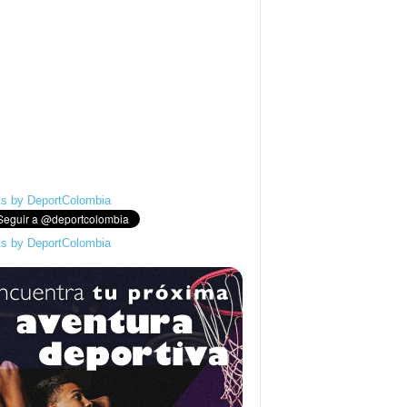
s by DeportColombia
s by DeportColombia