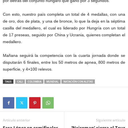
por detrás del conjunto húngaro que ganó por 3 segundos.
Con esto, nuestro país completa un total de 4 medallas, con una
de oro, dos de plata, y una de bronce, lo que la deja en la séptima
casilla del medallero, el cual es liderado por Hungría con un total
de 17 preseas, seguido por China y Ucrania, quienes completan el
medallero.
Mañana seguirá la competencia con la cuarta jornada donde se
disputarán 6 finales, entre los 50 metros de apnea, 800 metros de
superficie, y 4×100 relevos.
TAGS
CALI
COLOMBIA
MUNDIAL
NATACIÓN CON ALETAS
Artículo anterior
Siguiente artículo
Sara López en semifinales
‘Nairoman’ cierra el Tour