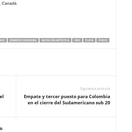
, Canadá.
HEZ
JENNIFER CERQUERA
NATACIÓN ARTÍSTICA
ORO
PLATA
PODIO
Siguiente artículo
el
Empate y tercer puesto para Colombia
en el cierre del Sudamericano sub 20
o