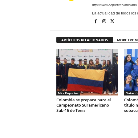
http://www.deportecolombiano
La actualidad de todos los
ARTÍCULOS RELACIONADOS
MORE FROM
Más Deportes
Natació
Colombia se prepara para el
Colombi
Campeonato Suramericano
título 
Sub-16 de Tenis
subacu