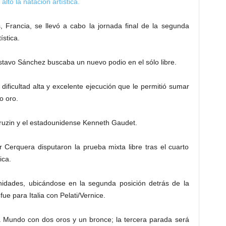
to la natación artística.
, Francia, se llevó a cabo la jornada final de la segunda
stica.
ustavo Sánchez buscaba un nuevo podio en el sólo libre.
ificultad alta y excelente ejecución que le permitió sumar
o oro.
Druzin y el estadounidense Kenneth Gaudet.
 Cerquera disputaron la prueba mixta libre tras el cuarto
ica.
dades, ubicándose en la segunda posición detrás de la
e para Italia con Pelati/Vernice.
 Mundo con dos oros y un bronce; la tercera parada será