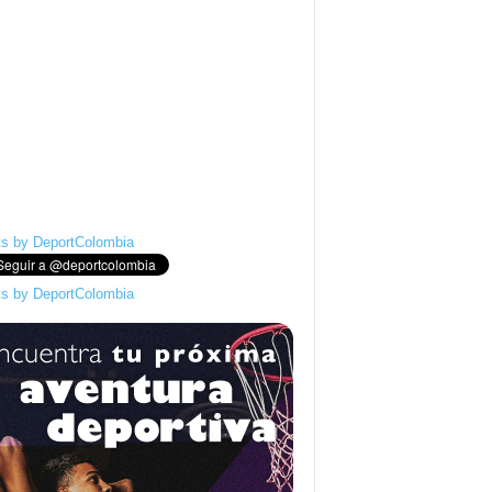
s by DeportColombia
s by DeportColombia