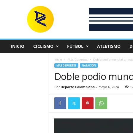
D
e
p
o
r
t
e
INICIO
CICLISMO
FÚTBOL
ATLETISMO
D
C
o
Inicio
Más Deportes
Doble podio mundial en nata
l
MÁS DEPORTES
NATACIÓN
o
Doble podio mundia
m
b
i
Por
Deporte Colombiano
-
mayo 6, 2024
1
a
n
o