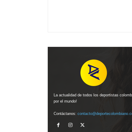
La actualidad de todos los deportistas colom
por el mundo!
Contáctanos:
contacto@deportecolombiano.