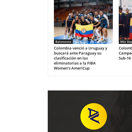
Baloncesto
Más Dep
Colombia venció a Uruguay y
Colomb
buscará ante Paraguay su
Campeo
clasificación en las
Sub-16 
eliminatorias a la FIBA
Women’s AmeriCup