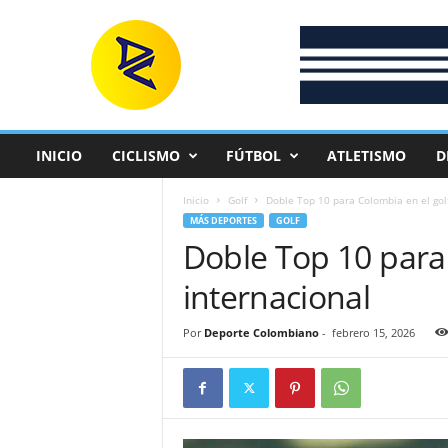
D
e
p
o
r
t
e
INICIO
CICLISMO
FÚTBOL
ATLETISMO
D
C
o
Inicio
Golf
Doble Top 10 para Colombia en el golf
l
MÁS DEPORTES
GOLF
o
Doble Top 10 para 
m
b
internacional
i
a
n
Por
Deporte Colombiano
-
febrero 15, 2026
o