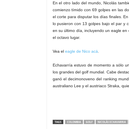
En el otro lado del mundo, Nicolás tambi
comienzo tímido con 69 golpes en las d
el corte para disputar los días finales. E
lo pusieron con 13 golpes bajo el par y c
en su último día, incluyendo un eagle en 
el octavo lugar.
Vea el
eagle de Nico acá
.
Echavarría estuvo de momento a sólo un 
los grandes del golf mundial. Cabe destac
ganó el decimonoveno del ranking mundia
australiano Lee y el austriaco Straka, qu
TAGS
COLOMBIA
GOLF
NICOLÁS ECHAVARRIA