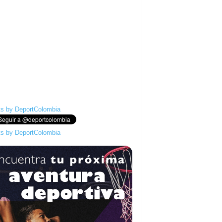
s by DeportColombia
s by DeportColombia