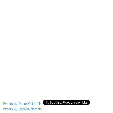
Tweets by DeportColombia
Tweets by DeportColombia