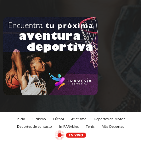
Inicio
Ciclismo
Fútbol
Atletismo
Deportes de Motor
Deportes de contacto
ImPARAbles
Tenis
Más Deportes