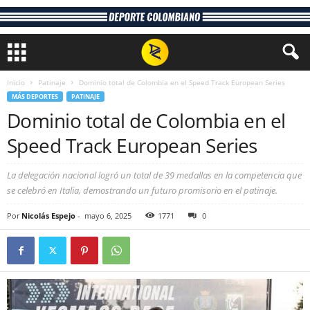
Inicio
Patinaje
Dominio total de Colombia en el Speed Track European Series
MÁS DEPORTES
PATINAJE
Dominio total de Colombia en el
Speed Track European Series
La delegación nacional logró un total de 39 medallas en la competencia que
se celebró en Italia, demostrando un futuro promisorio en el patinaje.
Por
Nicolás Espejo
-
mayo 6, 2025
1771
0