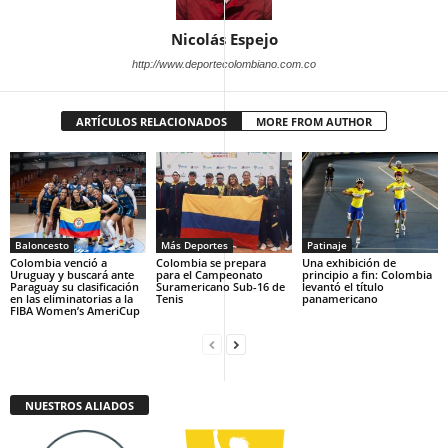
Nicolás Espejo
http://www.deportecolombiano.com.co
ARTÍCULOS RELACIONADOS
MORE FROM AUTHOR
Baloncesto
Más Deportes
Patinaje
Colombia venció a
Colombia se prepara
Una exhibición de
Uruguay y buscará ante
para el Campeonato
principio a fin: Colombia
Paraguay su clasificación
Suramericano Sub-16 de
levantó el título
en las eliminatorias a la
Tenis
panamericano
FIBA Women’s AmeriCup
NUESTROS ALIADOS