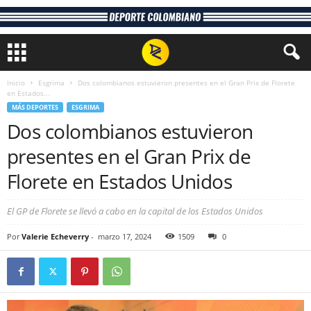
Inicio
Esgrima
Dos colombianos estuvieron presentes en el Gran Prix de Florete
en Estados...
MÁS DEPORTES
ESGRIMA
Dos colombianos estuvieron
presentes en el Gran Prix de
Florete en Estados Unidos
El GP de Florete se llevó a cabo en la capital de los Estados Unidos
Por
Valerie Echeverry
-
marzo 17, 2024
1509
0