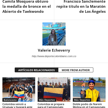
Camila Mosquera obtuvo
Francisco Sanclemente
la medalla de bronce en el
repite título en la Maratón
Abierto de Taekwondo
de Los Ángeles
Valerie Echeverry
http://www.deportecolombiano.com.co
ARTÍCULOS RELACIONADOS
MORE FROM AUTHOR
Baloncesto
Más Deportes
Más Deportes
Colombia venció a
Colombia se prepara
Doble podio de Narem
Uruguay y buscará ante
para el Campeonato
Molina en el Campeonato