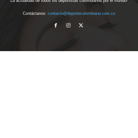
La actualidad de todos los deportistas colombianos por el mundo!
Contáctanos:
contacto@deportecolombiano.com.co