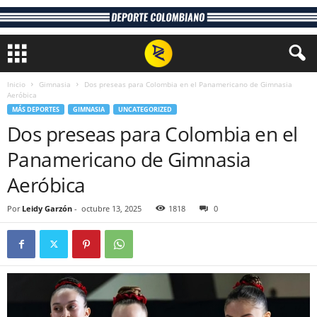
Inicio
Gimnasia
Dos preseas para Colombia en el Panamericano de Gimnasia
Aeróbica
MÁS DEPORTES
GIMNASIA
UNCATEGORIZED
Dos preseas para Colombia en el
Panamericano de Gimnasia
Aeróbica
Por
Leidy Garzón
-
octubre 13, 2025
1818
0