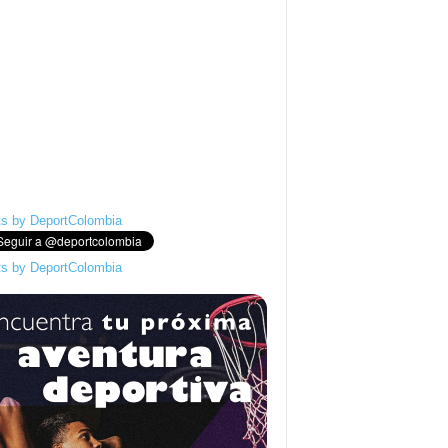
s by DeportColombia
s by DeportColombia