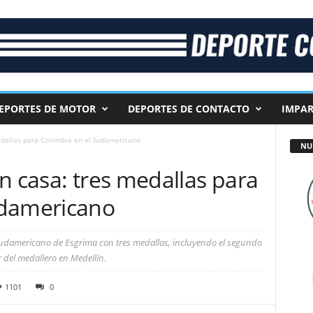
EPORTES DE MOTOR
DEPORTES DE CONTACTO
IMPAR
edallas para Colombia en el Sudamericano
NU
n casa: tres medallas para
udamericano
Sudamericano de Esgrima con tres medallas, incluyendo el segundo
 del medallero en Medellín.
1101
0