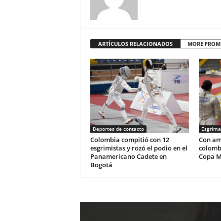
ARTÍCULOS RELACIONADOS
MORE FROM
Deportes de contacto
Esgrima
Colombia compitió con 12
Con am
esgrimistas y rozó el podio en el
colombi
Panamericano Cadete en
Copa M
Bogotá