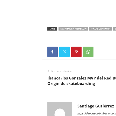
TAGS
ESGRIMA EN MEDELLÍN
JACOB CARDONA
Artículo anterior
Jhancarlos González MVP del Red B
Origin de skateboarding
Santiago Gutiérrez
https://deportecolombiano.com