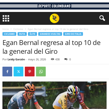
Inicio
Ciclismo
Egan Bernal regresa al top 10 de la general del Giro
CICLISMO
RUTA
ÉLITE
GRANDES VUELTAS
GIRO DE ITALIA
Egan Bernal regresa al top 10 de
la general del Giro
Por
Leidy Garzón
-
mayo 26, 2026
438
0