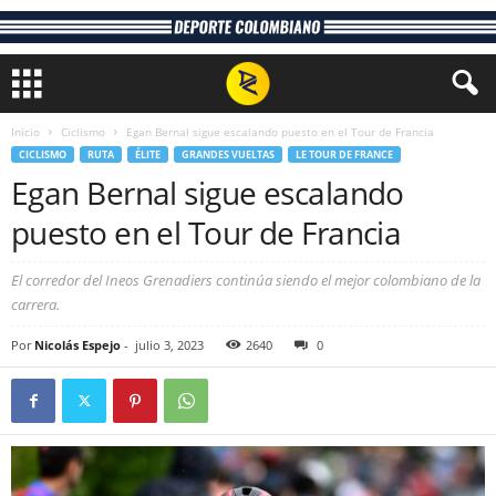
Inicio
Ciclismo
Egan Bernal sigue escalando puesto en el Tour de Francia
CICLISMO
RUTA
ÉLITE
GRANDES VUELTAS
LE TOUR DE FRANCE
Egan Bernal sigue escalando
puesto en el Tour de Francia
El corredor del Ineos Grenadiers continúa siendo el mejor colombiano de la
carrera.
Por
Nicolás Espejo
-
julio 3, 2023
2640
0