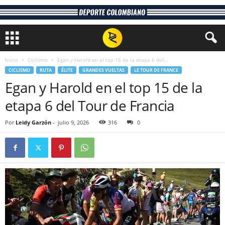
Inicio
Ciclismo
Egan y Harold en el top 15 de la etapa 6 del...
CICLISMO
RUTA
ÉLITE
GRANDES VUELTAS
LE TOUR DE FRANCE
Egan y Harold en el top 15 de la
etapa 6 del Tour de Francia
Por
Leidy Garzón
-
julio 9, 2026
316
0