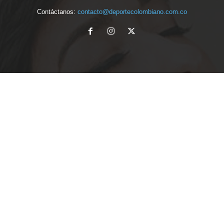
Contáctanos:
contacto@deportecolombiano.com.co