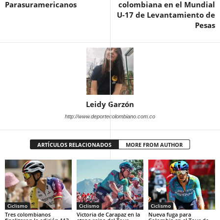
Parasuramericanos
colombiana en el Mundial
U-17 de Levantamiento de
Pesas
Leidy Garzón
http://www.deportecolombiano.com.co
ARTÍCULOS RELACIONADOS
MORE FROM AUTHOR
Ciclismo
Ciclismo
Ciclismo
Tres colombianos
Victoria de Carapaz en la
Nueva fuga para