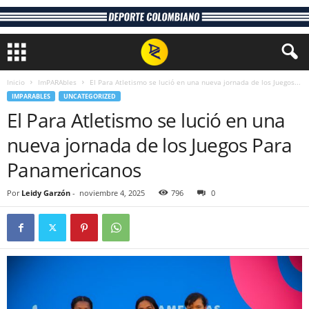
Inicio
ImPARAbles
El Para Atletismo se lució en una nueva jornada de los Juegos...
IMPARABLES
UNCATEGORIZED
El Para Atletismo se lució en una
nueva jornada de los Juegos Para
Panamericanos
Por
Leidy Garzón
-
noviembre 4, 2025
796
0