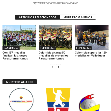
http://www.deportecolombiano.com.co
ARTÍCULOS RELACIONADOS
MORE FROM AUTHOR
ImPARAbles
ImPARAbles
ImPARAbles
Con 197 medallas
Colombia alcanza 50
Colombia supera las 120
finalizan los Juegos
medallas de oro en los
medallas en Valledupar
Parasuramericanos
Parasuramericanos
NUESTROS ALIADOS