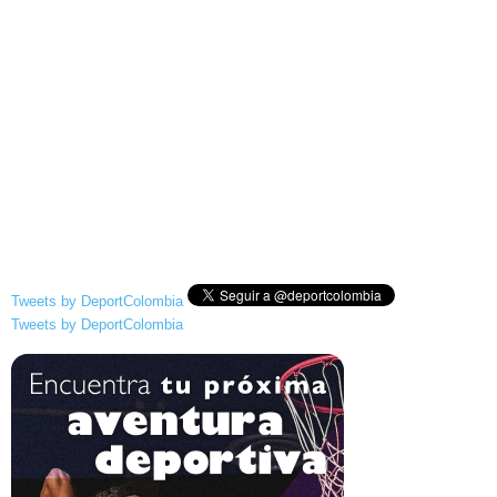
Tweets by DeportColombia
Tweets by DeportColombia