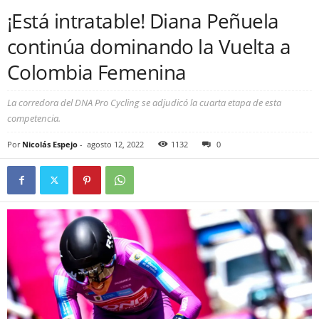
¡Está intratable! Diana Peñuela
continúa dominando la Vuelta a
Colombia Femenina
La corredora del DNA Pro Cycling se adjudicó la cuarta etapa de esta
competencia.
Por
Nicolás Espejo
-
agosto 12, 2022
1132
0