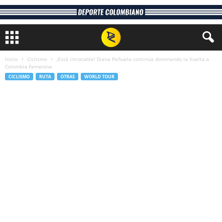
Inicio
Ciclismo
¡Está intratable! Diana Peñuela continúa dominando la Vuelta a
Colombia Femenina
CICLISMO
RUTA
OTRAS
WORLD TOUR