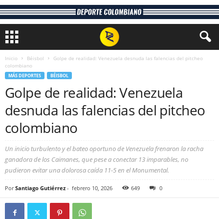
Inicio
Béisbol
Golpe de realidad: Venezuela desnuda las falencias del pitcheo
colombiano
MÁS DEPORTES
BÉISBOL
Golpe de realidad: Venezuela
desnuda las falencias del pitcheo
colombiano
Un inicio turbulento y el bateo oportuno de Venezuela frenaron la racha
ganadora de los Caimanes, que pese a conectar 13 imparables, no
pudieron evitar una dolorosa caída 11-5 en el Monumental.
Por
Santiago Gutiérrez
-
febrero 10, 2026
649
0