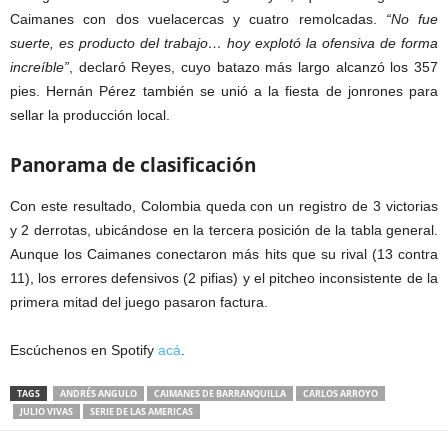
Caimanes con dos vuelacercas y cuatro remolcadas.
“No fue
suerte, es producto del trabajo… hoy explotó la ofensiva de forma
increíble”
, declaró Reyes, cuyo batazo más largo alcanzó los 357
pies. Hernán Pérez también se unió a la fiesta de jonrones para
sellar la producción local.
Panorama de clasificación
Con este resultado, Colombia queda con un registro de 3 victorias
y 2 derrotas, ubicándose en la tercera posición de la tabla general.
Aunque los Caimanes conectaron más hits que su rival (13 contra
11), los errores defensivos (2 pifias) y el pitcheo inconsistente de la
primera mitad del juego pasaron factura.
Escúchenos en Spotify
acá
.
TAGS
ANDRÉS ANGULO
CAIMANES DE BARRANQUILLA
CARLOS ARROYO
JULIO VIVAS
SERIE DE LAS AMERICAS