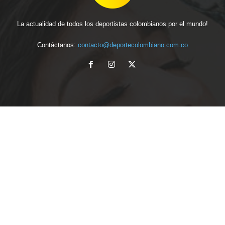
La actualidad de todos los deportistas colombianos por el mundo!
Contáctanos:
contacto@deportecolombiano.com.co