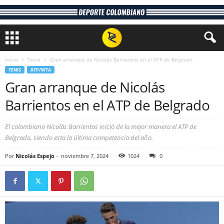
Inicio
Tenis
Gran arranque de Nicolás Barrientos en el ATP de Belgrado
TENIS
ATP/WTA
Gran arranque de Nicolás
Barrientos en el ATP de Belgrado
El colombiano Nicolás Barrientos inició de la mejor manera el ATP de
Belgrado, siendo esta la última competencia del año.
Por
Nicolás Espejo
-
noviembre 7, 2024
1024
0