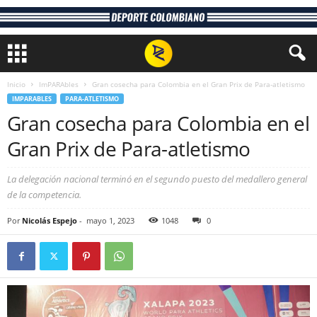
Inicio
ImPARAbles
Gran cosecha para Colombia en el Gran Prix de Para-atletismo
IMPARABLES
PARA-ATLETISMO
Gran cosecha para Colombia en el
Gran Prix de Para-atletismo
La delegación nacional terminó en el segundo puesto del medallero general
de la competencia.
Por
Nicolás Espejo
-
mayo 1, 2023
1048
0