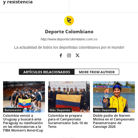
y resistencia
Deporte Colombiano
http://www.deportecolombiano.com.co
La actualidad de todos los deportistas colombianos por el mundo!
ARTÍCULOS RELACIONADOS
MORE FROM AUTHOR
Baloncesto
Más Deportes
Más Deportes
Colombia venció a
Colombia se prepara
Doble podio de Narem
Uruguay y buscará ante
para el Campeonato
Molina en el Campeonato
Paraguay su clasificación
Suramericano Sub-16 de
Panamericano de
en las eliminatorias a la
Tenis
Canotaje 2026
FIBA Women’s AmeriCup