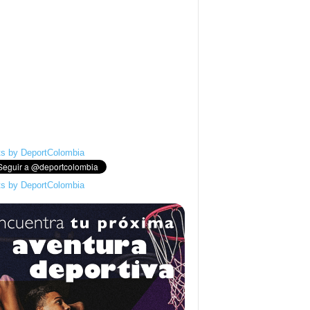
s by DeportColombia
s by DeportColombia