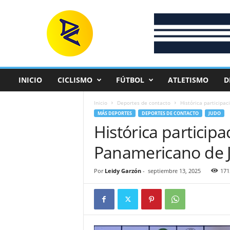
D
e
p
o
r
t
e
INICIO
CICLISMO
FÚTBOL
ATLETISMO
D
C
o
Inicio
Deportes de contacto
Histórica participa
l
MÁS DEPORTES
DEPORTES DE CONTACTO
JUDO
o
Histórica particip
m
b
Panamericano de 
i
a
n
Por
Leidy Garzón
-
septiembre 13, 2025
171
o