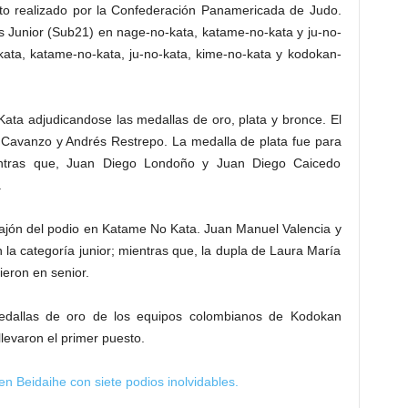
ento realizado por la Confederación Panamericada de Judo.
as Junior (Sub21) en nage-no-kata, katame-no-kata y ju-no-
kata, katame-no-kata, ju-no-kata, kime-no-kata y kodokan-
ta adjudicandose las medallas de oro, plata y bronce. El
 Cavanzo y Andrés Restrepo. La medalla de plata fue para
ntras que, Juan Diego Londoño y Juan Diego Caicedo
.
cajón del podio en Katame No Kata. Juan Manuel Valencia y
la categoría junior; mientras que, la dupla de Laura María
ieron en senior.
medallas de oro de los equipos colombianos de Kodokan
levaron el primer puesto.
n Beidaihe con siete podios inolvidables.