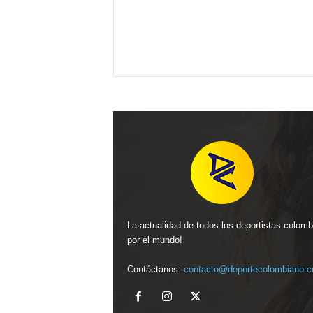
La actualidad de todos los deportistas colom
por el mundo!
Contáctanos:
contacto@deportecolombiano.