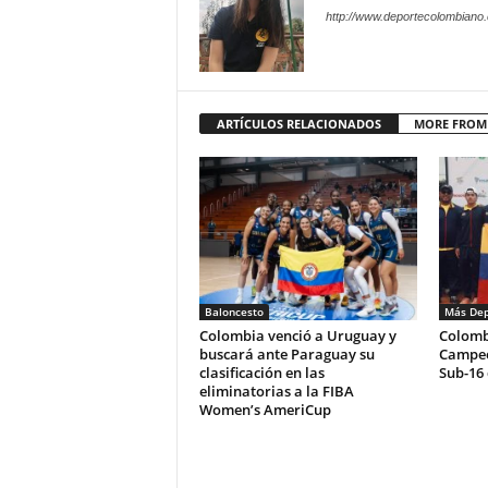
http://www.deportecolombiano
ARTÍCULOS RELACIONADOS
MORE FROM
Baloncesto
Más Dep
Colombia venció a Uruguay y
Colomb
buscará ante Paraguay su
Campeo
clasificación en las
Sub-16 
eliminatorias a la FIBA
Women’s AmeriCup