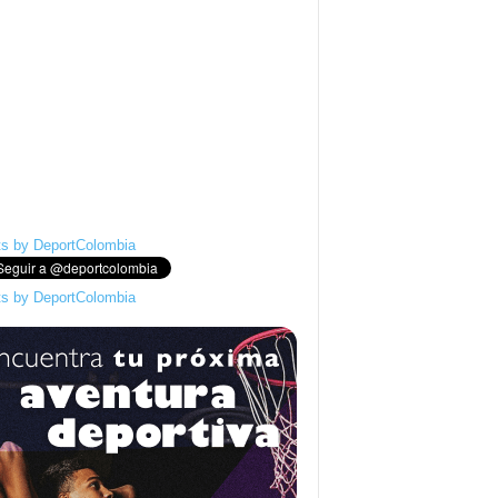
s by DeportColombia
s by DeportColombia