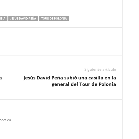
BIA
JESÚS DAVID PEÑA
TOUR DE POLONIA
Siguiente artículo
a
Jesús David Peña subió una casilla en la
general del Tour de Polonia
.com.co