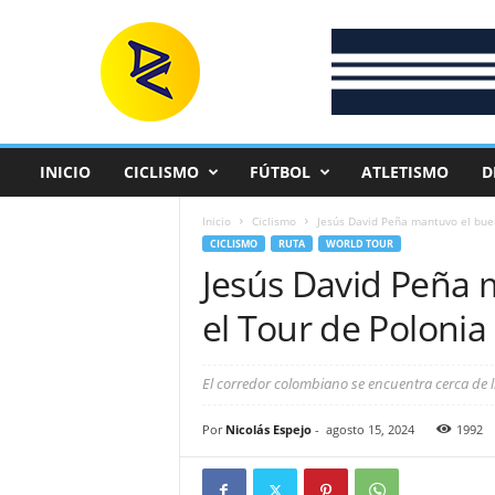
D
e
p
o
r
t
e
INICIO
CICLISMO
FÚTBOL
ATLETISMO
D
C
o
Inicio
Ciclismo
Jesús David Peña mantuvo el buen
l
CICLISMO
RUTA
WORLD TOUR
o
Jesús David Peña 
m
b
el Tour de Polonia
i
a
n
El corredor colombiano se encuentra cerca de ll
o
Por
Nicolás Espejo
-
agosto 15, 2024
1992