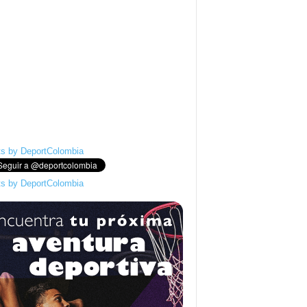
s by DeportColombia
s by DeportColombia