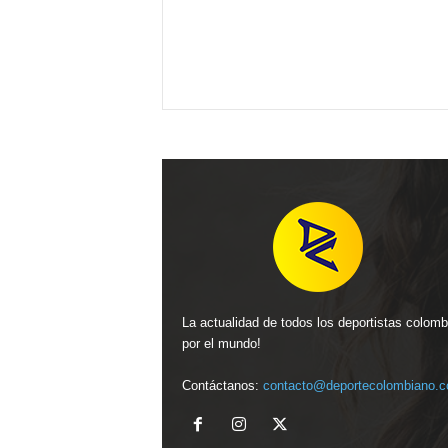
La actualidad de todos los deportistas colom
por el mundo!
Contáctanos:
contacto@deportecolombiano.