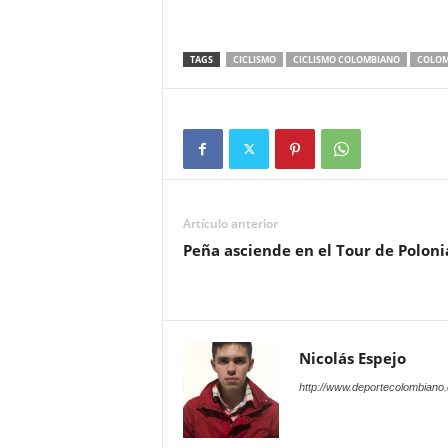
TAGS
CICLISMO
CICLISMO COLOMBIANO
COLOM
Artículo anterior
Peña asciende en el Tour de Poloni
Nicolás Espejo
http://www.deportecolombiano